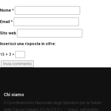
Nome
*
Email
*
Sito web
Inserisci una risposta in cifre:
15 + 3 =
Chi siamo
Il Coordinamento Nazionale degli Operatori per la Salute
nelle Carceri Italiane (Co.N.O.S.C.I. – Onlus), nell’ambito