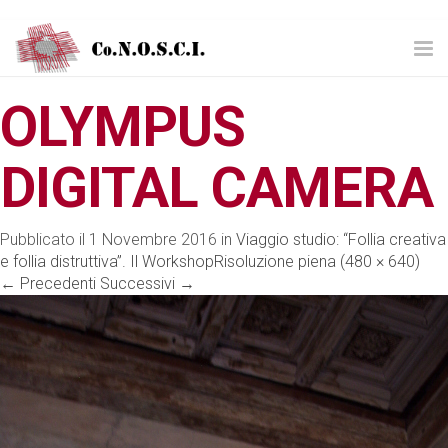
Tog
nav
OLYMPUS
DIGITAL CAMERA
Pubblicato il
1 Novembre 2016
in
Viaggio studio: “Follia creativa
e follia distruttiva”. Il Workshop
Risoluzione piena (480 × 640)
←
Precedenti
Successivi
→