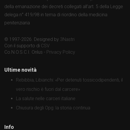
della emanazione dei decreti collegati all’art. 5 della Legge
delega n° 419/98 in tema di riordino della medicina
penitenziaria
© 1997-2026. Designed by
3Nastri
Con il supporto di
CSV
Co.N.O.S.C.I. Onlus -
Privacy Policy
Ultime novità
Rebibbia, Libianchi: «Per detenuti tossicodipendenti, il
vero rischio è fuori dal carcere»
La salute nelle carceri italiane
Chiusura degli Opg: la storia continua
Info