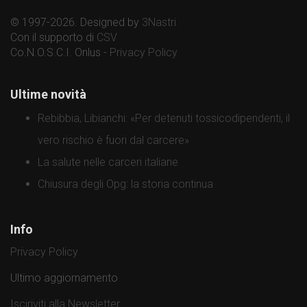
© 1997-2026. Designed by
3Nastri
Con il supporto di
CSV
Co.N.O.S.C.I. Onlus -
Privacy Policy
Ultime novità
Rebibbia, Libianchi: «Per detenuti tossicodipendenti, il
vero rischio è fuori dal carcere»
La salute nelle carceri italiane
Chiusura degli Opg: la storia continua
Info
Privacy Policy
Ultimo aggiornamento
Isciriviti alla Newsletter