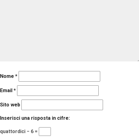
Nome
*
Email
*
Sito web
Inserisci una risposta in cifre:
quattordici − 6 =