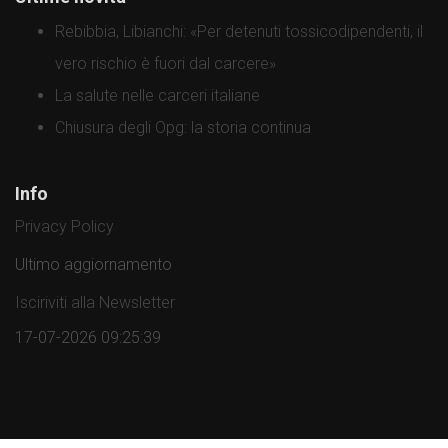
Rebibbia, Libianchi: «Per detenuti tossicodipendenti, il
vero rischio è fuori dal carcere»
La salute nelle carceri italiane
Chiusura degli Opg: la storia continua
Info
Privacy Policy
Ultimo aggiornamento
Isciriviti alla Newsletter
17-07-2026 09:25:39