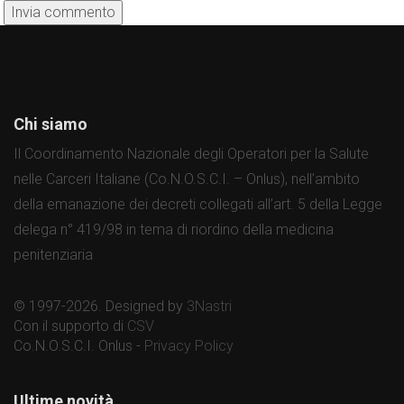
Chi siamo
Il Coordinamento Nazionale degli Operatori per la Salute
nelle Carceri Italiane (Co.N.O.S.C.I. – Onlus), nell’ambito
della emanazione dei decreti collegati all’art. 5 della Legge
delega n° 419/98 in tema di riordino della medicina
penitenziaria
© 1997-2026. Designed by
3Nastri
Con il supporto di
CSV
Co.N.O.S.C.I. Onlus -
Privacy Policy
Ultime novità