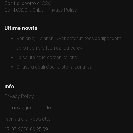
Con il supporto di
CSV
Co.N.O.S.C.I. Onlus -
Privacy Policy
Ultime novità
Rebibbia, Libianchi: «Per detenuti tossicodipendenti, il
vero rischio è fuori dal carcere»
La salute nelle carceri italiane
Chiusura degli Opg: la storia continua
Info
Privacy Policy
Ultimo aggiornamento
Isciriviti alla Newsletter
17-07-2026 09:25:39