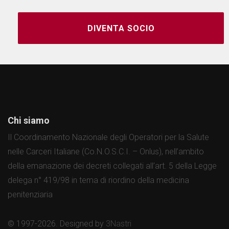
DIVENTA SOCIO
Chi siamo
Il Coordinamento Nazionale degli Operatori per la Salute
nelle Carceri Italiane (Co.N.O.S.C.I. – Onlus), nell’ambito
della emanazione dei decreti collegati all’art. 5 della Legge
delega n° 419/98 in tema di riordino della medicina
penitenziaria
© 1997-2026. Designed by
3Nastri