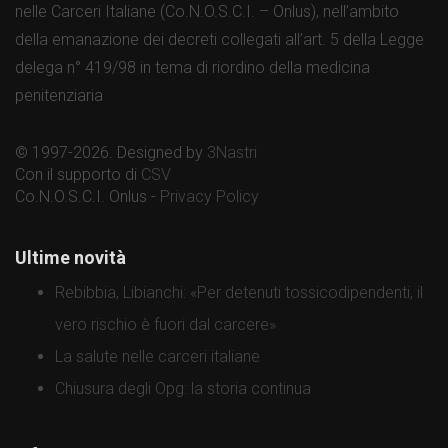
nelle Carceri Italiane (Co.N.O.S.C.I. – Onlus), nell’ambito
della emanazione dei decreti collegati all’art. 5 della Legge
delega n° 419/98 in tema di riordino della medicina
penitenziaria
© 1997-2026. Designed by
3Nastri
Con il supporto di
CSV
Co.N.O.S.C.I. Onlus -
Privacy Policy
Ultime novità
Rebibbia, Libianchi: «Per detenuti tossicodipendenti, il
vero rischio è fuori dal carcere»
La salute nelle carceri italiane
Chiusura degli Opg: la storia continua