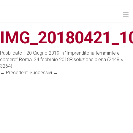
Tog
nav
IMG_20180421_1
Pubblicato il
20 Giugno 2019
in
“Imprenditoria femminile e
carcere” Roma, 24 febbraio 2018
Risoluzione piena (2448 ×
3264)
←
Precedenti
Successivi
→