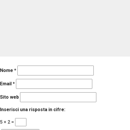
Nome
*
Email
*
Sito web
Inserisci una risposta in cifre:
5 × 2 =