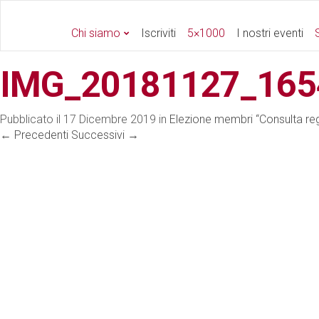
Chi siamo
Iscriviti
5×1000
I nostri eventi
S
IMG_20181127_165
Pubblicato il
17 Dicembre 2019
in
Elezione membri “Consulta reg
←
Precedenti
Successivi
→