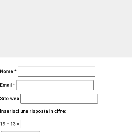
Nome
*
Email
*
Sito web
Inserisci una risposta in cifre:
19 − 13 =