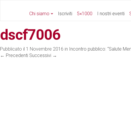
Chi siamo
Iscriviti
5×1000
I nostri eventi
S
dscf7006
Pubblicato il
1 Novembre 2016
in
Incontro pubblico: “Salute Ment
←
Precedenti
Successivi
→