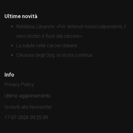
Ultime novità
Rebibbia, Libianchi: «Per detenuti tossicodipendenti, il
vero rischio è fuori dal carcere»
La salute nelle carceri italiane
Chiusura degli Opg: la storia continua
Info
Privacy Policy
Ultimo aggiornamento
Isciriviti alla Newsletter
17-07-2026 09:25:39