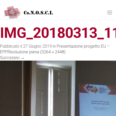
Tog
nav
IMG_20180313_1
Pubblicato il
27 Giugno 2019
in
Presentazione progetto EU –
EPP
Risoluzione piena (3264 × 2448)
Successivi
→