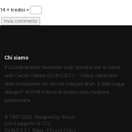
14 + tredici =
Chi siamo
Il Coordinamento Nazionale degli Operatori per la Salute
nelle Carceri Italiane (Co.N.O.S.C.I. – Onlus), nell’ambito
della emanazione dei decreti collegati all’art. 5 della Legge
delega n° 419/98 in tema di riordino della medicina
penitenziaria
© 1997-2026. Designed by
3Nastri
Con il supporto di
CSV
Co.N.O.S.C.I. Onlus -
Privacy Policy