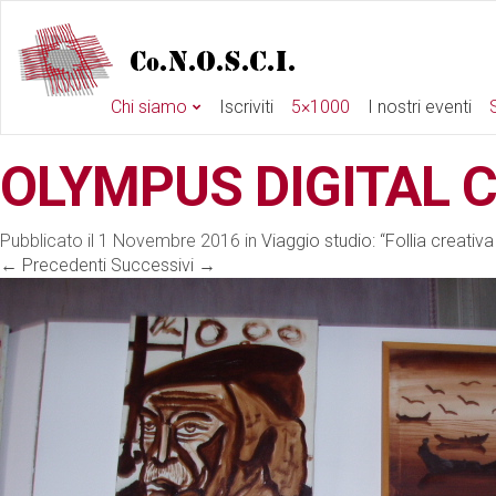
Chi siamo
Iscriviti
5×1000
I nostri eventi
S
OLYMPUS DIGITAL 
Pubblicato il
1 Novembre 2016
in
Viaggio studio: “Follia creativa 
←
Precedenti
Successivi
→