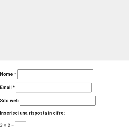
Nome
*
Email
*
Sito web
Inserisci una risposta in cifre:
3 × 2 =