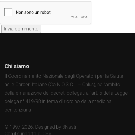
Chi siamo
Il Coordinamento Nazionale degli Operatori per la Salute
nelle Carceri Italiane (Co.N.O.S.C.I. – Onlus), nell’ambito
della emanazione dei decreti collegati all’art. 5 della Legge
delega n° 419/98 in tema di riordino della medicina
penitenziaria
© 1997-2026. Designed by
3Nastri
Con il supporto di
CSV