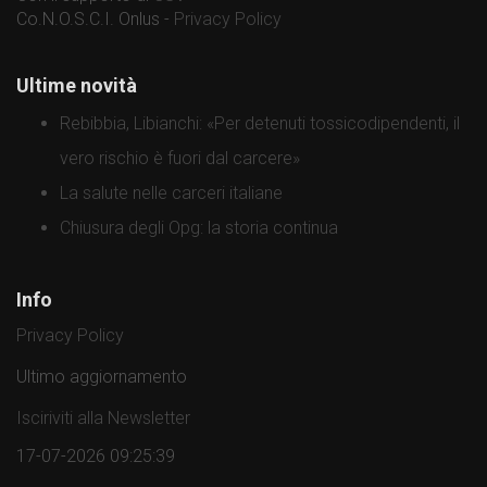
Co.N.O.S.C.I. Onlus -
Privacy Policy
Ultime novità
Rebibbia, Libianchi: «Per detenuti tossicodipendenti, il
vero rischio è fuori dal carcere»
La salute nelle carceri italiane
Chiusura degli Opg: la storia continua
Info
Privacy Policy
Ultimo aggiornamento
Isciriviti alla Newsletter
17-07-2026 09:25:39