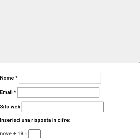
Nome
*
Email
*
Sito web
Inserisci una risposta in cifre:
nove + 18 =