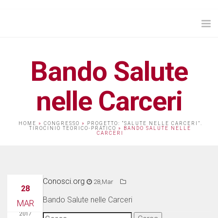
Tog
nav
Bando Salute
nelle Carceri
HOME
»
CONGRESSO
»
PROGETTO: “SALUTE NELLE CARCERI”.
TIROCINIO TEORICO-PRATICO
»
BANDO SALUTE NELLE
CARCERI
Conosci.org
28,Mar
28
Bando Salute nelle Carceri
MAR
2017
Ricerca