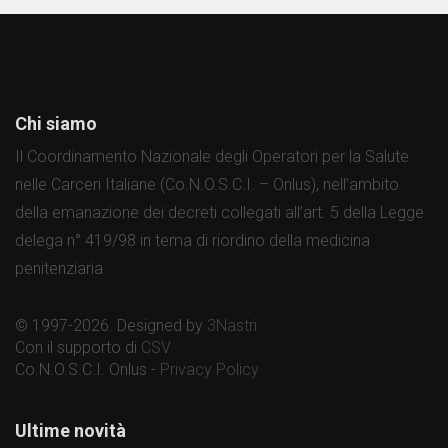
Chi siamo
Il Coordinamento Nazionale degli Operatori per la Salute
nelle Carceri Italiane (Co.N.O.S.C.I. – Onlus), nell’ambito
della emanazione dei decreti collegati all’art. 5 della Legge
delega n° 419/98 in tema di riordino della medicina
penitenziaria
© 1997-2026. Designed by
3Nastri
Con il supporto di
CSV
Co.N.O.S.C.I. Onlus -
Privacy Policy
Ultime novità