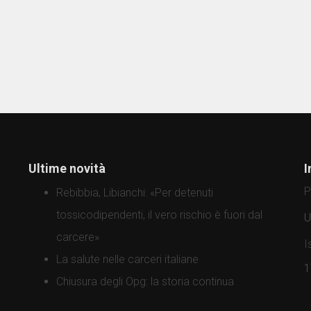
Ultime novità
I
P
Rebibbia, Libianchi: «Per detenuti
tossicodipendenti, il vero rischio è fuori dal
U
carcere»
I
La salute nelle carceri italiane
1
Chiusura degli Opg: la storia continua