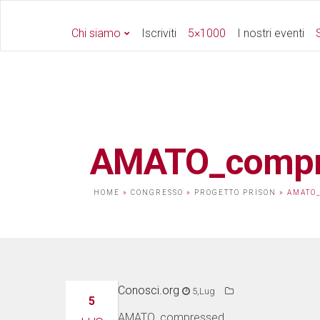
Chi siamo
Iscriviti
5×1000
I nostri eventi
S
AMATO_compr
HOME
»
CONGRESSO
»
PROGETTO PRISON
»
AMATO
Conosci.org
5,Lug
5
AMATO_compressed