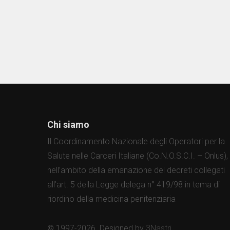
Chi siamo
Il Coordinamento Nazionale degli Operatori per la
Salute nelle Carceri Italiane (Co.N.O.S.C.I. – Onlus),
nell’ambito della emanazione dei decreti collegati
all’art. 5 della Legge delega n° 419/98 in tema di
riordino della medicina penitenziaria
© 1997-2026. Designed by
3Nastri