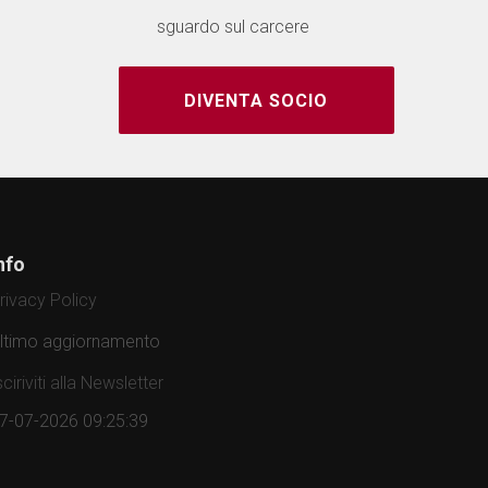
sguardo sul carcere
DIVENTA SOCIO
nfo
rivacy Policy
ltimo aggiornamento
sciriviti alla Newsletter
7-07-2026 09:25:39