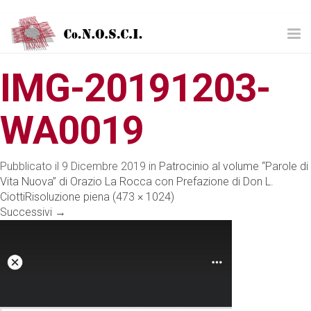
Tog
nav
IMG-20191203-
WA0019
Pubblicato il
9 Dicembre 2019
in
Patrocinio al volume “Parole di
Vita Nuova” di Orazio La Rocca con Prefazione di Don L.
Ciotti
Risoluzione piena (473 × 1024)
Successivi
→