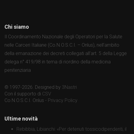
Chi siamo
Il Coordinamento Nazionale degli Operatori per la Salute
nelle Carceri Italiane (Co.N.O.S.C.I. – Onlus), nell’ambito
della emanazione dei decreti collegati all’art. 5 della Legge
delega n° 419/98 in tema di riordino della medicina
penitenziaria
© 1997-2026. Designed by
3Nastri
Con il supporto di
CSV
Co.N.O.S.C.I. Onlus -
Privacy Policy
Ultime novità
Rebibbia, Libianchi: «Per detenuti tossicodipendenti, il