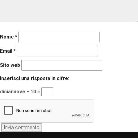
Nome
*
Email
*
Sito web
Inserisci una risposta in cifre:
diciannove − 10 =