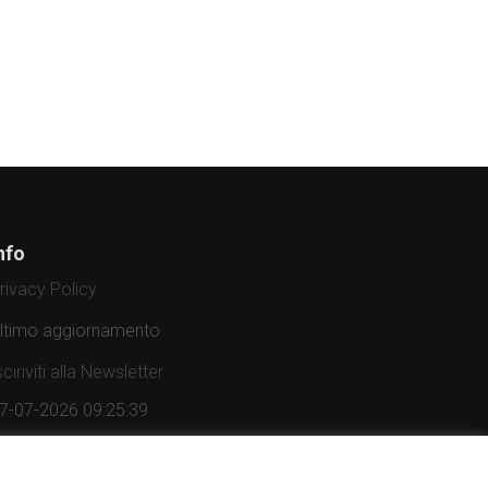
nfo
rivacy Policy
ltimo aggiornamento
sciriviti alla Newsletter
7-07-2026 09:25:39