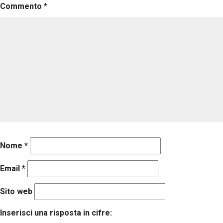
Commento
*
Nome
*
Email
*
Sito web
Inserisci una risposta in cifre: