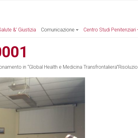
alute &’ Giustizia
Comunicazione
Centro Studi Penitenziari
0001
zionamento in “Global Health e Medicina Transfrontaliera”
Risoluzi