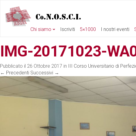
Chi siamo
Iscriviti
5×1000
I nostri eventi
S
IMG-20171023-WA
Pubblicato il
26 Ottobre 2017
in
III Corso Universitario di Perfe
←
Precedenti
Successivi
→