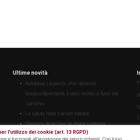
Ultime novità
I
P
Rebibbia, Libianchi: «Per detenuti
tossicodipendenti, il vero rischio è fuori dal
U
carcere»
I
La salute nelle carceri italiane
1
Chiusura degli Opg: la storia continua
er l'utilizzo dei cookie (art. 13 RGPD)
e e funzionali all'erogazione dei servizi richiesti. Con il tuo