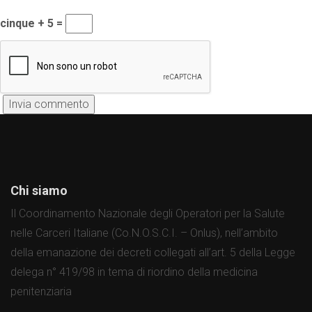
cinque + 5 =
Chi siamo
Il Coordinamento Nazionale degli Operatori per la Salute
nelle Carceri Italiane (Co.N.O.S.C.I. – Onlus), nell’ambito
della emanazione dei decreti collegati all’art. 5 della Legge
delega n° 419/98 in tema di riordino della medicina
penitenziaria