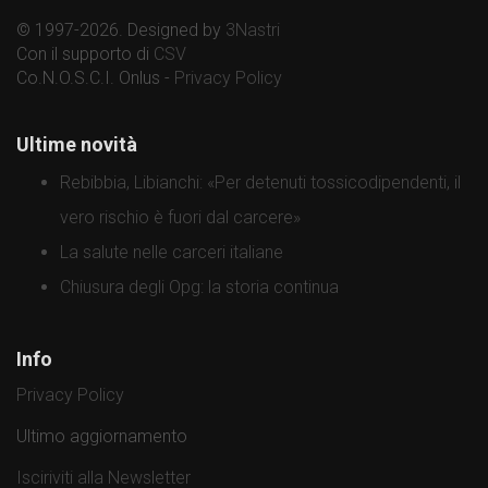
© 1997-2026. Designed by
3Nastri
Con il supporto di
CSV
Co.N.O.S.C.I. Onlus -
Privacy Policy
Ultime novità
Rebibbia, Libianchi: «Per detenuti tossicodipendenti, il
vero rischio è fuori dal carcere»
La salute nelle carceri italiane
Chiusura degli Opg: la storia continua
Info
Privacy Policy
Ultimo aggiornamento
Isciriviti alla Newsletter