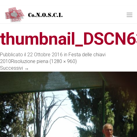
Tog
nav
thumbnail_DSCN6
Pubblicato il
22 Ottobre 2016
in
Festa delle chiavi
2010
Risoluzione piena (1280 × 960)
Successivi
→