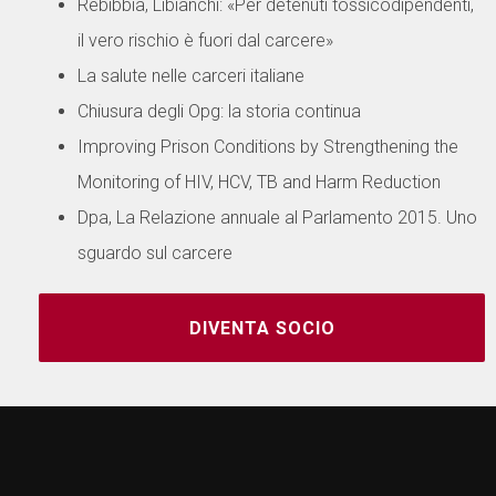
Rebibbia, Libianchi: «Per detenuti tossicodipendenti,
il vero rischio è fuori dal carcere»
La salute nelle carceri italiane
Chiusura degli Opg: la storia continua
Improving Prison Conditions by Strengthening the
Monitoring of HIV, HCV, TB and Harm Reduction
Dpa, La Relazione annuale al Parlamento 2015. Uno
sguardo sul carcere
DIVENTA SOCIO