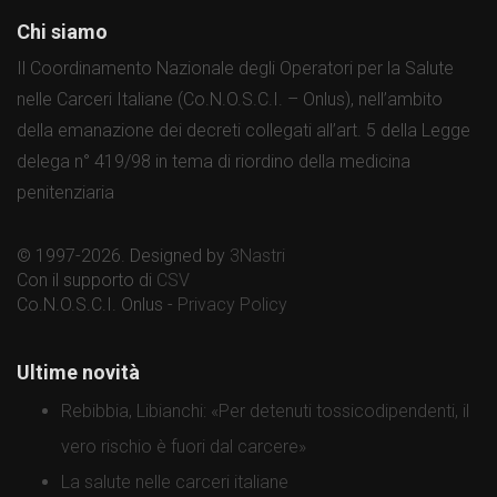
Chi siamo
Il Coordinamento Nazionale degli Operatori per la Salute
nelle Carceri Italiane (Co.N.O.S.C.I. – Onlus), nell’ambito
della emanazione dei decreti collegati all’art. 5 della Legge
delega n° 419/98 in tema di riordino della medicina
penitenziaria
© 1997-2026. Designed by
3Nastri
Con il supporto di
CSV
Co.N.O.S.C.I. Onlus -
Privacy Policy
Ultime novità
Rebibbia, Libianchi: «Per detenuti tossicodipendenti, il
vero rischio è fuori dal carcere»
La salute nelle carceri italiane