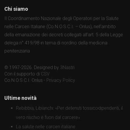
Chi siamo
Il Coordinamento Nazionale degli Operatori per la Salute
nelle Carceri Italiane (Co.N.O.S.C.I. – Onlus), nell’ambito
della emanazione dei decreti collegati all’art. 5 della Legge
delega n° 419/98 in tema di riordino della medicina
penitenziaria
© 1997-2026. Designed by
3Nastri
Con il supporto di
CSV
Co.N.O.S.C.I. Onlus -
Privacy Policy
Ultime novità
Rebibbia, Libianchi: «Per detenuti tossicodipendenti, il
vero rischio è fuori dal carcere»
La salute nelle carceri italiane