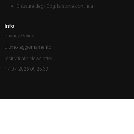
Chiusura degli Opg: la storia continua
Info
Privacy Policy
Ultimo aggiornamento
Isciriviti alla Newsletter
17-07-2026 09:25:39