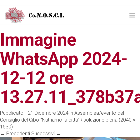
Tog
nav
Immagine
WhatsApp 2024-
12-12 ore
13.27.11_378b37
Pubblicato il
21 Dicembre 2024
in
Assemblea/evento del
Consiglio del Cibo “Nutriamo la città”
Risoluzione piena (2040 ×
1530)
←
Precedenti
Successivi
→