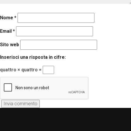
Nome
*
Email
*
Sito web
Inserisci una risposta in cifre:
quattro × quattro =